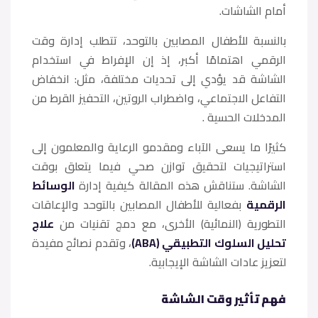
أمام الشاشات.
بالنسبة للأطفال المصابين بالتوحد، تتطلب إدارة وقت
الرقمي اهتمامًا أكبر، إذ إن الإفراط في استخدام
الشاشة قد يؤدي إلى تحديات مختلفة، مثل: انخفاض
التفاعل الاجتماعي، واضطراب الروتين، التحفيز القرط من
المدخلات الحسية .
​كثيرًا ما يسعى الآباء ومقدمو الرعاية والمعلمون إلى
استراتيجيات لتحقيق توازن صحي فيما يتعلق بوقت
الشاشة. ستناقش هذه المقالة كيفية إدارة
الوسائط
الرقمية
بفعالية للأطفال المصابين بالتوحد والإعاقات
التطورية (النمائية) الأخرى، مع دمج تقنيات من
علاج
تحليل السلوك التطبيقي (ABA)
، وتقدم نصائح مفيدة
لتعزيز عادات الشاشة الإيجابية.
فهم تأثير وقت الشاشة