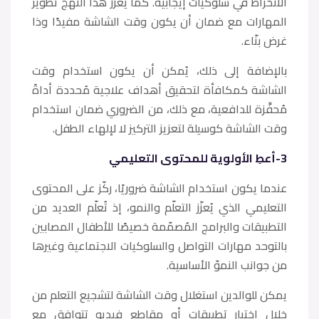
الانخراط في سلوكيات إيجابية. كما يعزز هذا النهج تطوير
المهارات مع ضمان أن يكون وقت الشاشة مفيدًا وذا
غرض بنّاء.
بالإضافة إلى ذلك، يُمكن أن يكون استخدام وقت
الشاشة كمكافأة لتحقيق أهداف علاجية مُحددة أداةً
مُحفِّزة للدافعية، مع ذلك، من الضروري ضمان استخدام
وقت الشاشة كوسيلة لتعزيز التركيز لا لإلهاء الطفل.
3-أعطِ الأولوية للمحتوى التعليمي
عندما يكون استخدام الشاشة ضروريًا، ركّز على المحتوى
التعليمي الذي يُعزّز التعلّم والنمو، إذ تُعلّم العديد من
التطبيقات والبرامج المُصمّمة خصيصًا للأطفال المصابين
بالتوحد مهارات التواصل والسلوكيات الاجتماعية وغيرها
من جوانب النموّ الأساسية.
يمكن للوالدين استغلال وقت الشاشة لتشجيع التعلم من
خلال اختيار تطبيقات أو مقاطع فيديو تتوافق مع