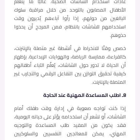
عادات استخدام الشاشات الصحية. غالبًا ما يتعلم
الأطفال المصابون بالتوحد من خلال مراقبة سلوك
البالغين من حولهم، إذا رأوا آباءهم يُديرون وقت
استخدامهم للشاشات بانتظام، فمن المرجح أن يحذوا
حذوهم.
خصص وقتًا للانخراط في أنشطة غير متصلة بالإنترنت،
كالقراءة، ممارسة الرياضة، والهوايات الإبداعية. بإظهار
أن الحياة لا تدور حول الشاشات، يُعلّم الآباء أطفالهم
كيفية تحقيق التوازن بين التفاعل الرقمي والتجارب غير
المتصلة بالإنترنت.
8ـ اطلب المساعدة المهنية عند الحاجة
إذا كنت تواجه صعوبة في إدارة وقت طفلك أمام
الشاشات، أو تشعر أن استخدامه يؤثر على حياته اليومية،
فقد يكون من المفيد طلب المساعدة والتوجيه
المهني، يمكن للمعالجين النفسيين والسلوكيين