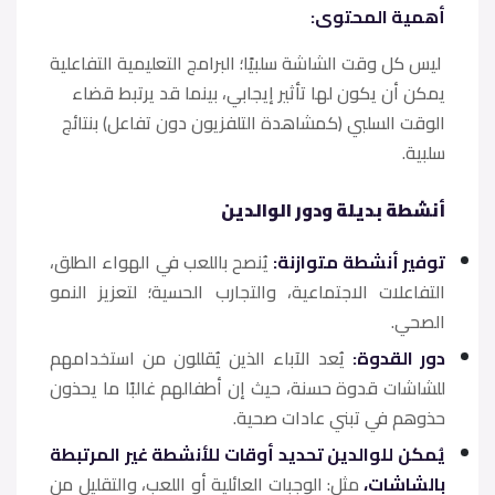
​أهمية المحتوى:
ليس كل وقت الشاشة سلبيًا؛ البرامج التعليمية التفاعلية
يمكن أن يكون لها تأثير إيجابي، بينما قد يرتبط قضاء
الوقت السلبي (كمشاهدة التلفزيون دون تفاعل) بنتائج
سلبية.
​أنشطة بديلة ودور الوالدين
​توفير أنشطة متوازنة:
يُنصح باللعب في الهواء الطلق،
التفاعلات الاجتماعية، والتجارب الحسية؛ لتعزيز النمو
الصحي.
​دور القدوة:
يُعد الآباء الذين يُقللون من استخدامهم
للشاشات قدوة حسنة، حيث إن أطفالهم غالبًا ما يحذون
حذوهم في تبني عادات صحية.
​يُمكن للوالدين تحديد أوقات للأنشطة غير المرتبطة
بالشاشات،
مثل: الوجبات العائلية أو اللعب، والتقليل من