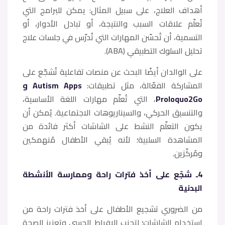
أهداف العلاج، على سبيل المثال: يمكن للبرامج التي
تُعلّم علاقات السبب والنتيجة، أو تبادل الأدوار، أو
التسمية، أن تُحسّن المهارات التي تُدرّس في جلسات علاج
تحليل السلوك التطبيقي (ABA).
على الوالدان أيضًا البحث عن منصات تفاعلية تُشجّع على
المشاركة الفعّالة، مثل تطبيقات:
Autism Apps و
Proloquo2Go
، التي تُعلّم مهارات اللغة الأساسية،
والتنسيق الحركي، والسيناريوهات الاجتماعية. يُمكن أن
يكون التعلّم النشط على الشاشات أكثر فائدة من
المشاهدة السلبية؛ لأنه يُبقي الأطفال مُنهمكين
ومُركّزين.
4ـ شجّع على أخذ فترات راحة وممارسة الأنشطة
البدنية
من الضروري تشجيع الأطفال على أخذ فترات راحة من
استخدام الشاشات؛ لتجنب الإفراط الحسي وتعزيز الصحة