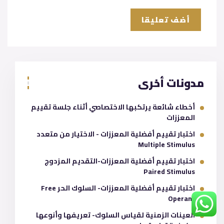
مدونات أخرى
أخطاء شائعة يرتكبها الاختصاصي أثناء جلسة تقييم
المعززات
اختبار تقييم أفضلية المعززات - الاختيار من متعدد
Multiple Stimulus
اختبار تقييم أفضلية المعززات-التقديم المزدوج
Paired Stimulus
اختبار تقييم أفضلية المعززات- السلوك الحر Free
Operant
العينات الزمنية لقياس السلوك- تعريفها وأنوعها