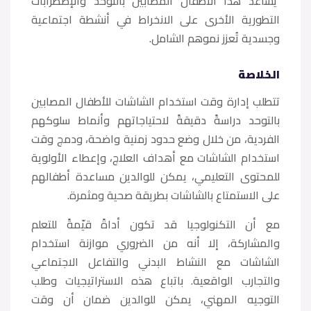
يساعد هذا الأطفال المصابين بالتوحد والإضطرابات
التطورية الأخرى على الانخراط في أنشطة اجتماعية
وجسدية تُعزز نموهم الشامل.
الخلاصة
تتطلب إدارة وقت استخدام الشاشات للأطفال المصابين
بالتوحد دراسةً دقيقةً لاحتياجاتهم وأنماط سلوكهم
الفردية، من خلال وضع حدود زمنية واضحة، ودمج وقت
استخدام الشاشات مع أهداف العلاج، وإعطاء الأولوية
للمحتوى التعليمي، يمكن للوالدين مساعدة أطفالهم
على الاستمتاع بالشاشات بطريقة صحية ومثمرة.
مع أن التكنولوجيا قد تكون أداةً قيّمةً للتعلم
والمشاركة، إلا أنه من الضروري موازنة استخدام
الشاشات مع النشاط البدني والتفاعل الاجتماعي
والتجارب الواقعية. باتباع هذه الاستراتيجيات وطلب
التوجيه المهني، يمكن للوالدين ضمان أن وقت