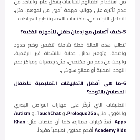
من استخدام أطفالهم للشاشات بشكل عام، والتأكد من
عدم تأثيره على جوانب مهمة أخرى من نموهم، مثل:
التفاعل الاجتماعي، واكتساب اللغة، وتنظيم العواطف.
5-كيف أتعامل مع إدمان طفلي للأجهزة الذكية؟
تتطلب هذه الحالة خطة شاملة تتضمن وضع حدود
واضحة، وتوفير بدائل جذابة للأنشطة غير الرقمية،
والبحث عن دعم من مختصين، مثل: جمعيات ومراكز دعم
التوحد المحلية أو معالج سلوكي.
6-​ما هي أفضل التطبيقات التعليمية للأطفال
المصابين بالتوحد؟
التطبيقات التي تُركّز على مهارات التواصل البصري
واللغوي، مثل:
Proloquo2Go،
و
TouchChat،
و
Autism
Apps
، تُعدّ خيارات ممتازة، كما أن منصات مثل:
Khan
Academy Kids
تُقدم محتوى تعليمياً مفيداً.