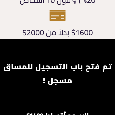
$1600 بدلاً من 2000$
تم فتح باب التسجيل للمساق
مسجل !