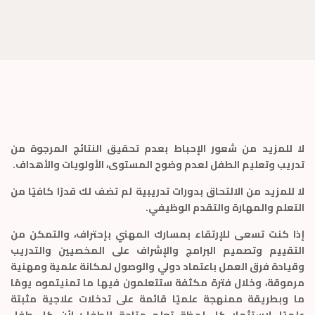
لا للمزيد من شعور الإحباط بعدم تحقيق النتائج المرجوة من
تدريب وتعليم الطفل لعدم وضوح المستوى، الأولويات والأهداف.
لا للمزيد من الالتحاق بدورات تدريبية لم تضف لك قدرًا كافيًا من
التعلم والمهارة والتقدم الوظيفي.
إذا كنت تسعى للإرتقاء بمسارك المهني بإحتراف، والتمكن من
التقييم وتصميم البرامج والإشراف على المخصيين والتدريب
وقيادة فرق العمل باعتماد دولي والوصول لمكانة علمية ومهنية
مرموقة، وخلال فترة مكثفة ستتعلمون فيها ما تمنيتموه يومًا
ما وبطريقة ممنهجة علميًا قائمة على تدخلات علاجية مثبتة
علميًا، لاستثمار كل لحظة تعلم متاحة للطفل؛ لأن كل طفل