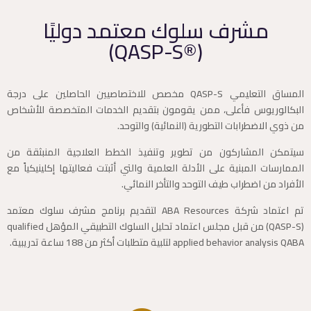
مشرف سلوك معتمد دوليًا
(®QASP-S)
المساق التعليمي QASP-S مخصص للاختصاصيين الحاصلين على درجة
البكالوريوس فأعلى، ممن يقومون بتقديم الخدمات المتخصصة للأشخاص
من ذوي الاضطرابات التطورية (النمائية) والتوحد.
سيتمكن المشاركون من تطوير وتنفيذ الخطط العلاجية المنبثقة من
الممارسات المبنية على الأدلة العلمية والتي أثبتت فعاليتها إكلينيكياً مع
الأفراد من اضطراب طيف التوحد والتأخر النمائي.
تم اعتماد شركة ABA Resources لتقديم برنامج مشرف سلوك معتمد
(QASP-S) من قبل مجلس اعتماد تحليل السلوك التطبيقي المؤهل qualified
applied behavior analysis QABA لتلبية متطلبات أكثر من 188 ساعة تدريبية.