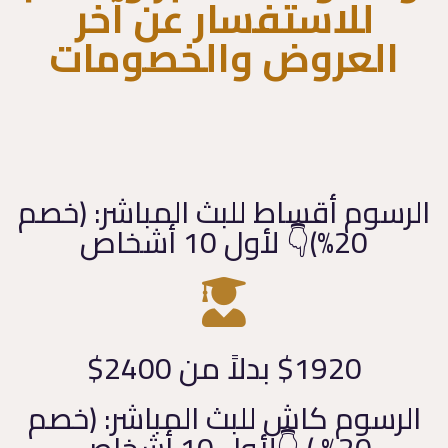
للاستفسار عن آخر
العروض والخصومات
الرسوم أقساط للبث المباشر: (خصم
20%)👇 لأول 10 أشخاص
$1920 بدلاً من 2400$
الرسوم كاش للبث المباشر: (خصم
20% ) 👇لأول 10 أشخاص