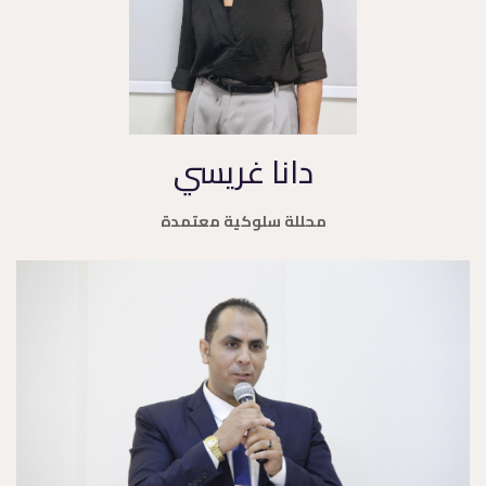
دانا غريسي
محللة سلوكية معتمدة