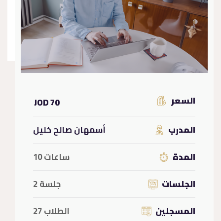
السعر
70 JOD
المدرب
أسمهان صالح خليل
المدة
ساعات 10
الجلسات
جلسة 2
المسجلين
الطلاب 27