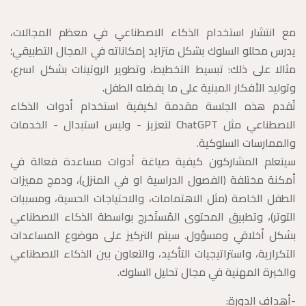
مع انتشار استخدام الذكاء الاصطناعي في معظم المجالات،
يدرس محللو السلوك بشكل متزايد إمكاناته في المجال التطبيقي؛
مثالا على ذلك: تبسيط التخطيط، وتطوير الروتينات بشكل اسرع،
وتوليد الأفكار المبنية على ما يفضله الطفل.
تُقدم هذه الجلسة مقدمة لكيفية استخدام أدوات الذكاء
الاصطناعي مثل ChatGPT لتعزيز - وليس استبدال - الخدمات
والممارسات السلوكية.
سيتعلم المشاركون كيفية صياغة أدوات مساعدة فعالة في
أمكنة مختلفة (الفصول الدراسية او في المنزل)، ودمج مميزات
الطفل الخاصة (مثل الاهتمامات، والاحتياجات الحسية، ومسببات
التوتر)، وتطبيق المحتوى المُستَخرج بواسطة الذكاء الاصطناعي
بشكل أخلاقي ومسؤول. سيتم التركيز على موضوع المساعدات
التكرارية، واستراتيجيات التأكيد، والتعاون بين الذكاء الاصطناعي
والخبرة المهنية في مجال تحليل السلوك.
-أهداف الدورة: