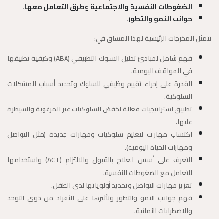
الضغوطات النفسية والاجتماعية وطرق التعامل معها.
جوانب النمو والتطور.
تتمثل المخرجات الرئيسية لهذا المساق في:
فهم شامل لمبادئ تحليل السلوك التطبيقي (ABA) وكيفية تطبيقها
في المواقف اليومية.
القدرة على إجراء تقييم وظيفي للسلوك وتحديد أسباب المشكلات
السلوكية.
تطبيق استراتيجيات فعالة لخفض السلوكيات غير المرغوبة والسيطرة
عليها.
اكتساب مهارات لتعليم سلوكيات ومهارات جديدة (مثل التواصل
ومهارات الحياة اليومية).
التعرف على أسس العلاج بالقبول والالتزام (ACT) واستخدامها
للتعامل مع الضغوطات النفسية.
تعزيز مهارات التواصل وتحديد أولوياتها لدى الطفل.
فهم جوانب النمو والتطور وتأثيرها على الأفراد من ذوي التوحد
والاضطرابات النمائية.