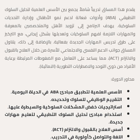
يقدم هذا المساق تدريباً شاملاً يجمع بين الأسس العلمية لتحليل السلوك
التطبيقي (ABA) وأدوات فعالة لدعم نمو الأطفال وإدارة التحديات
السلوكية. يهدف البرنامج إلى تزويد الأهل والمتخصصين بالمعرفة
والمهارات اللازمة لفهم السلوكيات وتعديلها بشكل إيجابي، مع التركيز
على طرق تدريس المهارات الجديدة بفعالية. بالإضافة إلى ذلك، يتناول
المساق جوانب الدعم النفسي والاجتماعي للأسرة من خلال العلاج بالقبول
والالتزام (ACT)، مما يساعد على التعامل مع الضغوطات المرتبطة برعاية
الأفراد من ذوي التوحد والاضطرابات التطورية (النمائية).
محاور الدورة:
الأسس العلمية لتطبيق مبادئ ABA في الحياة اليومية.
التقييم الوظيفي للسلوك وتحديده.
استراتيجيات خفض المشكلات السلوكية والسيطرة عليها.
استخدام مبادئ تحليل السلوك التطبيقي لتعليم مهارات
جديدة.
أسس العلاج بالقبول والالتزام (ACT).
اللغة والتواصل كأولوية في التدريب.