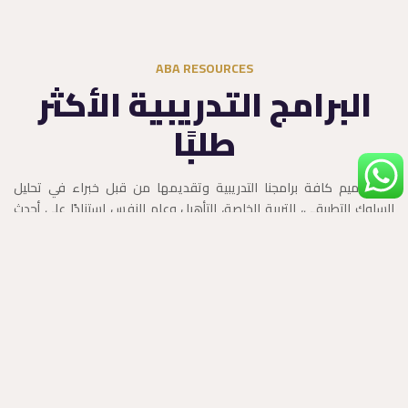
ABA RESOURCES
البرامج التدريبية الأكثر
طلبًا​
تم تصميم كافة برامجنا التدريبية وتقديمها من قبل خبراء في تحليل
السلوك التطبيقي، التربية الخاصة، التأهيل وعلم النفس استنادًا على أحدث
الأبحاث وبشهادات معتمدة دوليًا